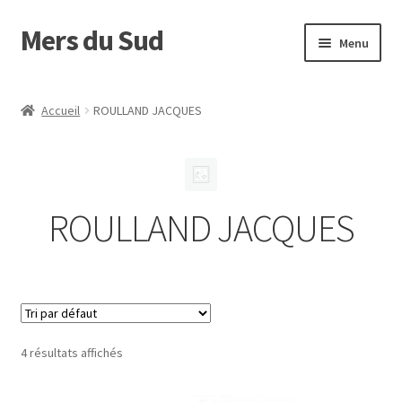
Mers du Sud
Aller
Aller
Menu
à
au
la
contenu
Accueil
navigation
Accueil
ROULLAND JACQUES
Envoyer son manuscrit
Maison d’édition
ROULLAND JACQUES
Nos auteurs
Panier
4 résultats affichés