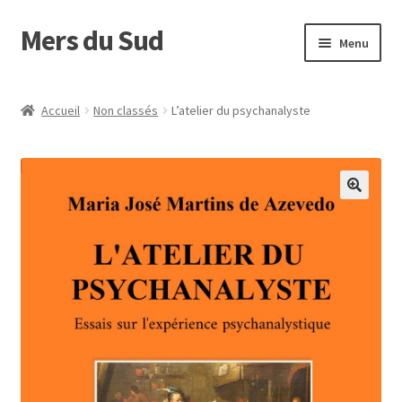
Mers du Sud
Aller
Aller
Menu
à
au
la
contenu
Accueil
navigation
Accueil
Non classés
L’atelier du psychanalyste
Envoyer son manuscrit
Maison d’édition
Nos auteurs
Panier