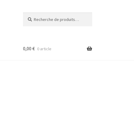
Recherche
Recherche
pour :
0,00
€
0 article