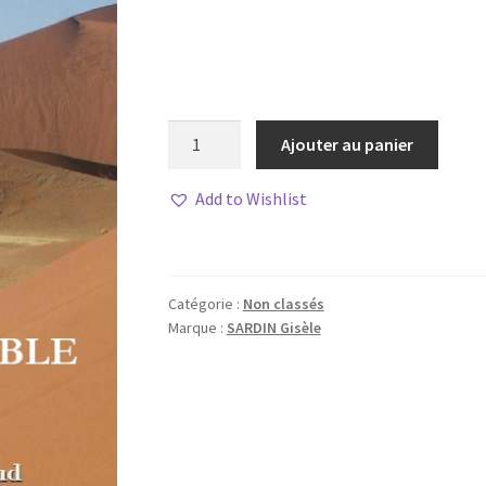
quantité
Ajouter au panier
de
Grains
Add to Wishlist
de
sable
Catégorie :
Non classés
Marque :
SARDIN Gisèle