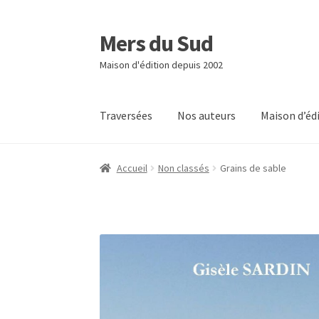
Mers du Sud
Aller
Aller
à
au
Maison d'édition depuis 2002
la
contenu
navigation
Traversées
Nos auteurs
Maison d’éd
Accueil
Non classés
Grains de sable