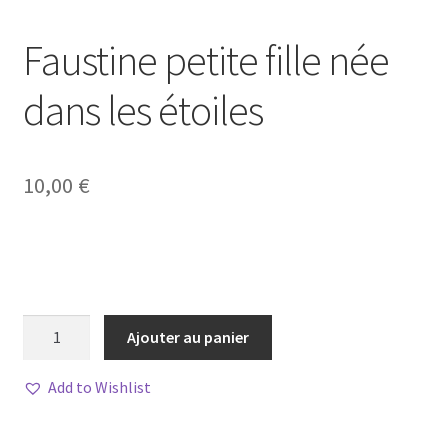
Faustine petite fille née
dans les étoiles
10,00
€
quantité
Ajouter au panier
de
Faustine
Add to Wishlist
petite
fille