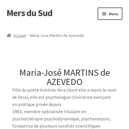
Mers du Sud
Menu
Accueil
Accueil
Maria Jose Martins de Azevedo
Envoyer son manuscrit
Maison d’édition
Maria-José MARTINS de
Nos auteurs
AZEVEDO
Panier
Fille du poète António Vera (dont elle a repris le nom
de Vera), elle est psychologue clinicienne exerçant
en pratique privée depuis
1983, membre spécialisée titulaire en
psychothérapie psychodynamique, psychanalyste,
fondatrice de plusieurs sociétés scientifiques